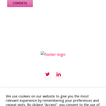
We use cookies on our website to give you the most
Copyright 2012 - 2016
APC Marketing
relevant experience by remembering your preferences and
Todos los derechos reservados
repeat visits. By clicking “Accept”, you consent to the use of