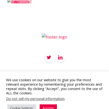
We use cookies on our website to give you the most
Copyright 2012 - 2016
APC Marketing
relevant experience by remembering your preferences and
Todos los derechos reservados
repeat visits. By clicking “Accept”, you consent to the use of
ALL the cookies.
Aviso legal y política de privacidad
Do not sell my personal information
.
Cookie Settings
Aceptar