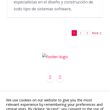
especialistas en el diseño y construcción de
todo tipo de sistemas software,
1
2
3
Next
We use cookies on our website to give you the most
Copyright 2012 - 2016
APC Marketing
relevant experience by remembering your preferences and
Todos los derechos reservados
repeat visits. By clicking “Accept”, you consent to the use of