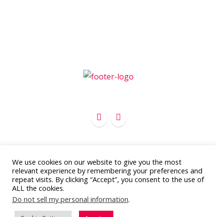
We use cookies on our website to give you the most
Copyright 2012 - 2016
APC Marketing
relevant experience by remembering your preferences and
Todos los derechos reservados
repeat visits. By clicking “Accept”, you consent to the use of
ALL the cookies.
Aviso legal y política de privacidad
Do not sell my personal information
.