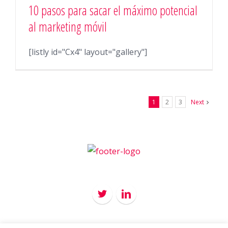
10 pasos para sacar el máximo potencial
al marketing móvil
[listly id="Cx4" layout="gallery"]
1
2
3
Next