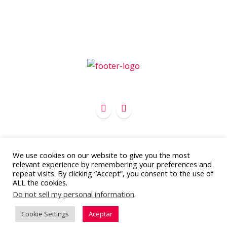
We use cookies on our website to give you the most
Copyright 2012 - 2016
APC Marketing
relevant experience by remembering your preferences and
Todos los derechos reservados
repeat visits. By clicking “Accept”, you consent to the use of
ALL the cookies.
Aviso legal y política de privacidad
Do not sell my personal information
.
Cookie Settings
Aceptar