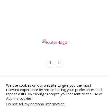
We use cookies on our website to give you the most
Copyright 2012 - 2016
APC Marketing
relevant experience by remembering your preferences and
Todos los derechos reservados
repeat visits. By clicking “Accept”, you consent to the use of
ALL the cookies.
Aviso legal y política de privacidad
Do not sell my personal information
.