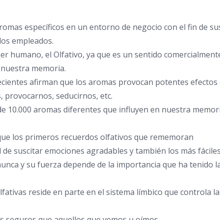
romas específicos en un entorno de negocio con el fin de susc
los empleados.
ser humano, el Olfativo, ya que es un sentido comercialment
n nuestra memoria.
 recientes afirman que los aromas provocan potentes efect
, provocarnos, seducirnos, etc.
 de 10.000 aromas diferentes que influyen en nuestra memori
l que los primeros recuerdos olfativos que rememoran
 de suscitar emociones agradables y también los más fáciles 
unca y su fuerza depende de la importancia que ha tenido la s
lfativas reside en parte en el sistema límbico que controla 
más seguros que aquellos que vemos u oímos.